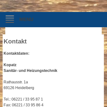
Kopatz, Sanitär- und
MENU
Heizungstechnik
Skip
Kontakt
to
content
Kontaktdaten:
Kopatz
Sanitär- und Heizungstechnik
Rathausstr. 1a
69126 Heidelberg
Tel.: 06221 / 33 95 87 1
Fax: 06221 / 33 95 86 4